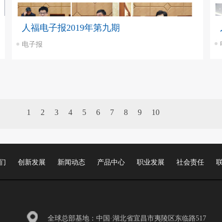
人福电子报2019年第九期
电子报
1
2
3
4
5
6
7
8
9
10
11
12
13
14
15
16
17
18
19
20
21
22
23
24
25
26
们
创新发展
新闻动态
产品中心
职业发展
社会责任
27
28
29
30
31
32
33
34
35
36
37
全球总部基地：中国·湖北省宜昌市夷陵区东临路517