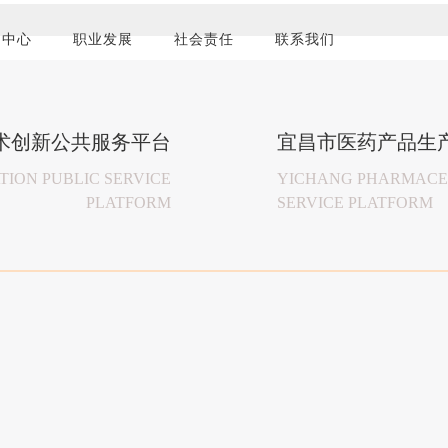
品中心
职业发展
社会责任
联系我们
术创新公共服务平台
宜昌市医药产品生
ION PUBLIC SERVICE
YICHANG PHARMACEU
PLATFORM
SERVICE PLATFORM
 持续追求顾客满意
需求为本 致力研发创新药
 守护生命健康
馈社会
pursuit of customer satisfaction
cal demand, is committed to research and development inno
, protect life and health
o society
22
22