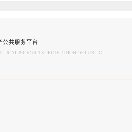
产公共服务平台
TICAL PRODUCTS PRODUCTION OF PUBLIC
物
vation
08