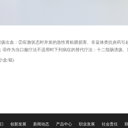
溃疡出血：②应激状态时并发的急性胃粘膜损害、非甾体类抗炎药引起
为当口服疗法不适用时下列病症的替代疗法：十二指肠溃疡、胃溃疡、反流性
0小盒/箱)
们
创新发展
新闻动态
产品中心
职业发展
社会责任