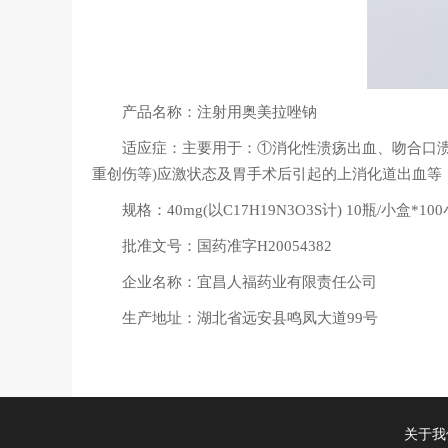
产品名称：注射用奥美拉唑钠
适应症：主要用于：①消化性溃疡出血、吻合口
重创伤等)应激状态及胃手术后引起的上消化道出血等；④作
规格：40mg(以C17H19N3O3S计) 10瓶/小盒*10
批准文号：国药准字H20054382
企业名称：宜昌人福药业有限责任公司
生产地址：湖北省远安县鸣凤大道99号
关于我